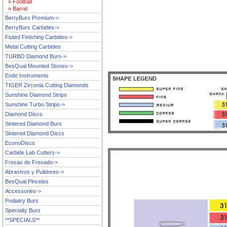
» Football
» Barrel
BerryBurs Premium->
BerryBurs Carbides->
Fluted Finishing Carbides->
Metal Cutting Carbides
TURBO Diamond Burs->
BesQual Mounted Stones->
Endo Instruments
TIGER Zirconia Cutting Diamonds
Sunshine Diamond Strips
Sunshine Turbo Strips->
Diamond Discs
Sintered Diamond Burs
Sintered Diamond Discs
EconoDiscs
Carbide Lab Cutters->
Fresas de Fresado->
Abrasivos y Pulidores->
BesQual Pinceles
Accessories->
Podiatry Burs
Specialty Burs
**SPECIALS**