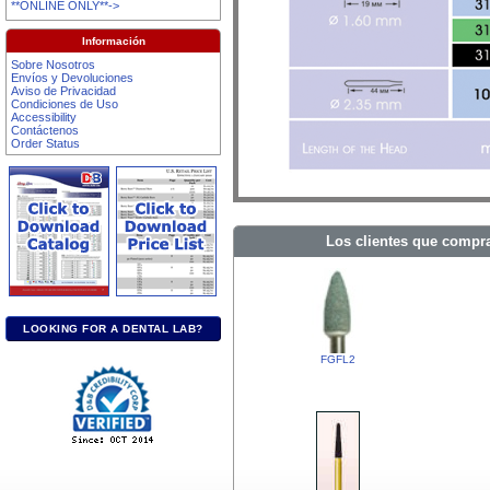
**ONLINE ONLY**->
Información
Sobre Nosotros
Envíos y Devoluciones
Aviso de Privacidad
Condiciones de Uso
Accessibility
Contáctenos
Order Status
Los clientes que compr
LOOKING FOR A DENTAL LAB?
FGFL2