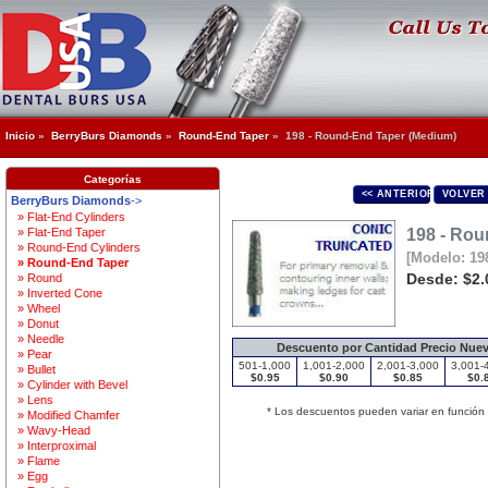
Inicio
»
BerryBurs Diamonds
»
Round-End Taper
» 198 - Round-End Taper (Medium)
Categorías
<< ANTERIOR
VOLVER
BerryBurs Diamonds
->
» Flat-End Cylinders
» Flat-End Taper
198 - Rou
» Round-End Cylinders
[Modelo: 19
» Round-End Taper
Desde:
$2.
» Round
» Inverted Cone
» Wheel
» Donut
» Needle
Descuento por Cantidad Precio Nuevo 
» Pear
501-1,000
1,001-2,000
2,001-3,000
3,001-
» Bullet
$0.95
$0.90
$0.85
$0.
» Cylinder with Bevel
» Lens
* Los descuentos pueden variar en función 
» Modified Chamfer
» Wavy-Head
» Interproximal
» Flame
» Egg